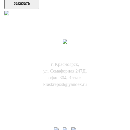
КОНТАКТЫ:
г. Красноярск,
ул. Семафорная 247Д,
офис 304, 3 этаж
kraskrepost@yandex.ru
8-(391)-271-12-07
8-923-272-32-65
НАШИ СОЦ. СЕТИ