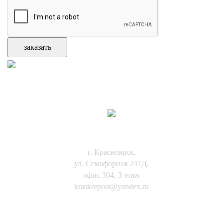
КОНТАКТЫ:
г. Красноярск,
ул. Семафорная 247Д,
офис 304, 3 этаж
kraskrepost@yandex.ru
8-(391)-271-12-07
8-923-272-32-65