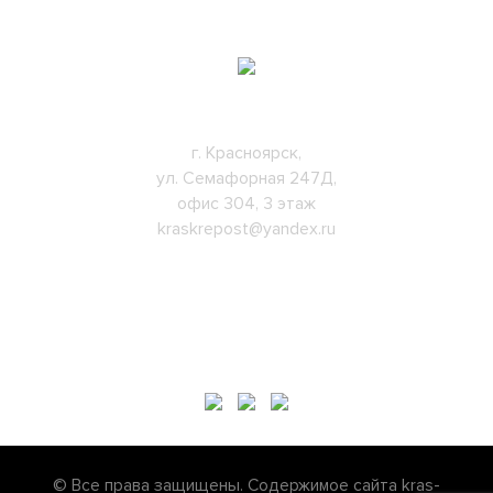
КОНТАКТЫ:
г. Красноярск,
ул. Семафорная 247Д,
офис 304, 3 этаж
kraskrepost@yandex.ru
8-(391)-271-12-07
8-923-272-32-65
НАШИ СОЦ. СЕТИ
© Все права защищены. Содержимое сайта kras-