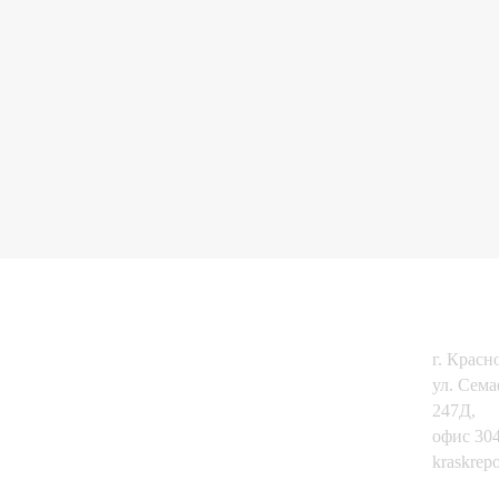
КОНТ
Главная
Мобильные бани
г. Красн
Дома из бруса
Наши работы
ул. Сем
Каркасные дома
Тепловизия
247Д,
офис 304
Бани из бруса
Стройматериалы
kraskrep
Фундаменты
Акции и подарки
8-(391)-