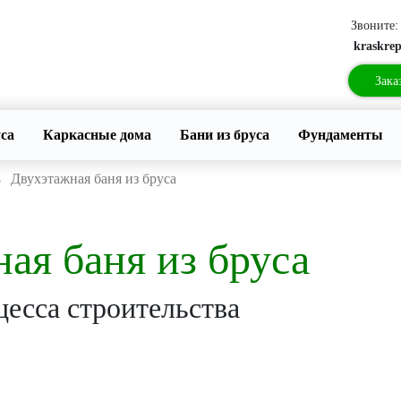
Звоните
kraskre
Зака
уса
Каркасные дома
Бани из бруса
Фундаменты
→
Двухэтажная баня из бруса
ая баня из бруса
есса строительства