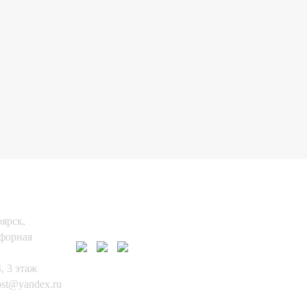
АКТЫ:
НАШИ СОЦ.
СЕТИ
оярск,
афорная
, 3 этаж
ost@yandex.ru
271-12-07