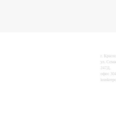
КОНТ
Главная
Мобильные бани
г. Красн
Дома из бруса
Наши работы
ул. Сем
Каркасные дома
Тепловизия
247Д,
офис 304
Бани из бруса
Стройматериалы
kraskrep
Фундаменты
Акции и подарки
8-(391)-
8-923-27
Расчет стоимости
Калькулятор
фундамента
Септики
Калькулятор
Заборы
кровли