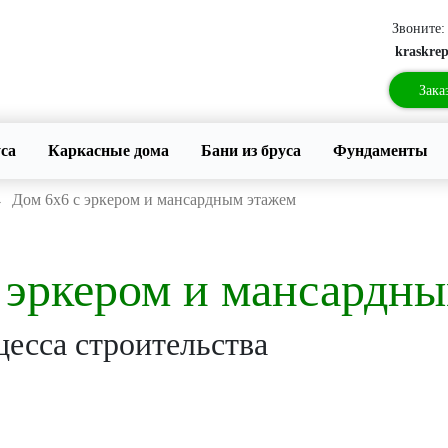
Звоните
kraskre
Зака
уса
Каркасные дома
Бани из бруса
Фундаменты
→
Дом 6х6 с эркером и мансардным этажем
 эркером и мансардн
есса строительства