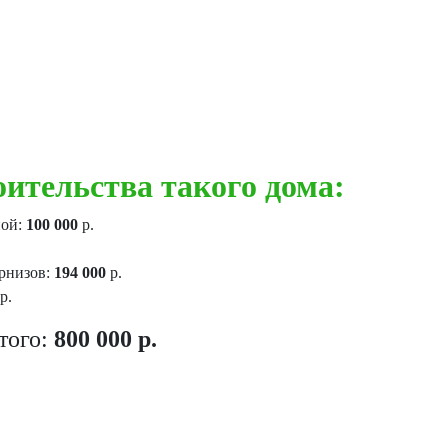
ительства такого дома:
ной:
100 000
р.
рнизов:
194 000
р.
р.
того:
800 000 р.