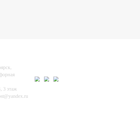
АКТЫ:
НАШИ СОЦ.
СЕТИ
оярск,
афорная
, 3 этаж
ost@yandex.ru
271-12-07
2-32-65