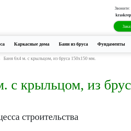
Звоните
kraskre
Зака
уса
Каркасные дома
Бани из бруса
Фундаменты
→
Баня 6х4 м. с крыльцом, из бруса 150х150 мм.
м. с крыльцом, из бру
есса строительства