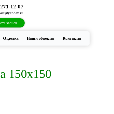
271-12-07
:
post@yandex.ru
зать звонок
Отделка
Наши объекты
Контакты
са 150х150