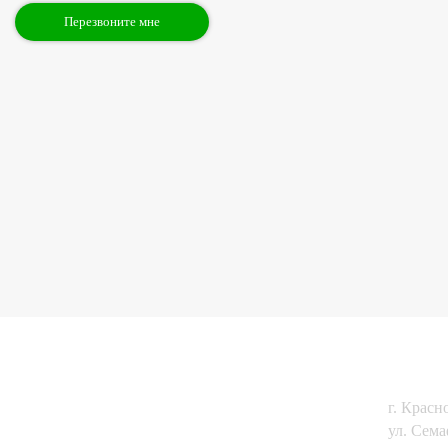
КОНТ
Главная
Мобильные бани
г. Красн
Дома из бруса
Наши работы
ул. Сем
Каркасные дома
Тепловизия