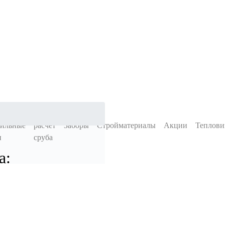
ильные
расчет
Заборы
Стройматериалы
Акции
Теплови
и
сруба
а: