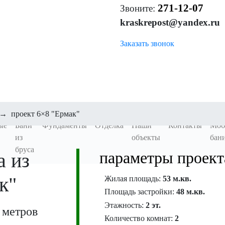
271-12-07
Звоните:
kraskrepost@yandex.ru
Заказать звонок
→
проект 6×8 "Ермак"
ые
Бани
Фундаменты
Отделка
Наши
Контакты
Моб
из
объекты
бан
бруса
а из
параметры проект
к"
Жилая площадь:
53 м.кв.
Площадь застройки:
48 м.кв.
Этажность:
2 эт.
метров
Количество комнат:
2