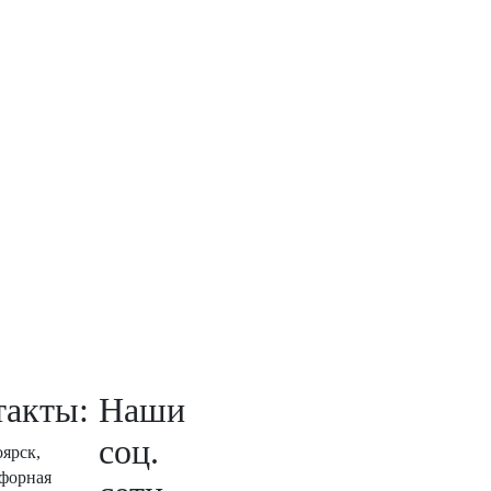
такты:
Наши
соц.
оярск,
афорная