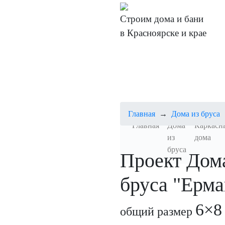
Строим дома и бани
в Красноярске и крае
Главная
→
Дома из бруса
Главная
(current)
Дома
Каркасн
из
дома
бруса
Проект Дом
бруса
"Ерма
6×8
общий размер