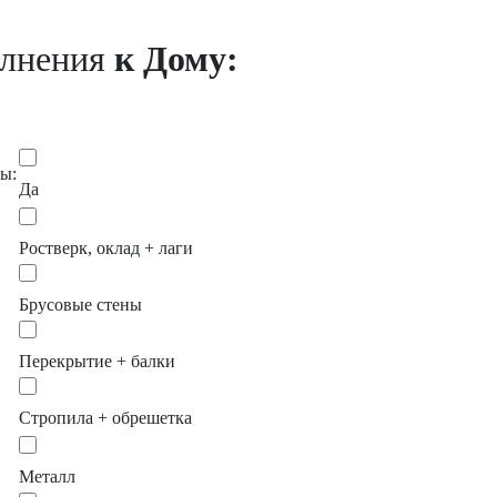
олнения
к Дому:
ы:
Да
Ростверк, оклад + лаги
Брусовые стены
Перекрытие + балки
Стропила + обрешетка
Металл