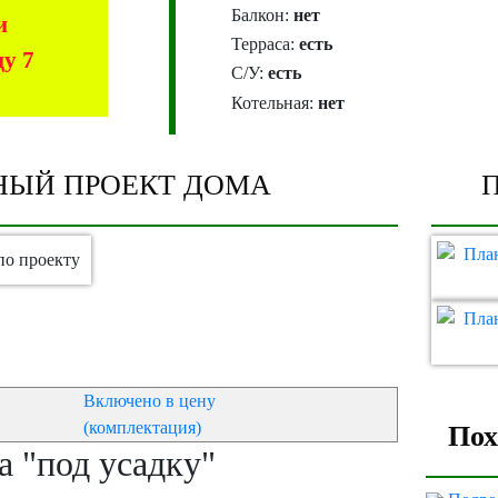
Балкон:
нет
и
Терраса:
есть
у 7
С/У:
есть
Котельная:
нет
НЫЙ ПРОЕКТ ДОМА
Включено в цену
(комплектация)
Пох
 "под усадку"