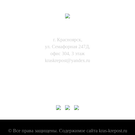
КОНТАКТЫ:
г. Красноярск,
ул. Семафорная 247Д,
офис 304, 3 этаж
kraskrepost@yandex.ru
8-(391)-271-12-07
8-923-272-32-65
НАШИ СОЦ. СЕТИ
© Все права защищены. Содержимое сайта kras-krepost.ru