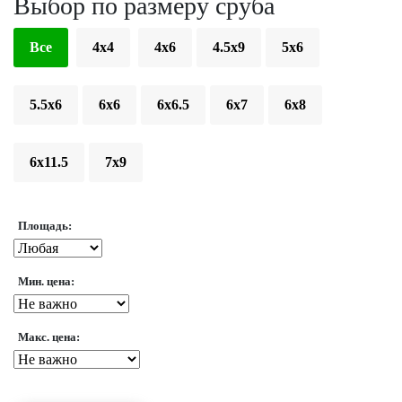
Выбор по размеру сруба
Все
4x4
4x6
4.5x9
5x6
5.5x6
6x6
6x6.5
6x7
6x8
6x11.5
7x9
Площадь:
Мин. цена:
Макс. цена: